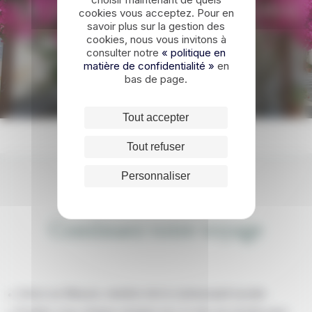
Un voyage sur-mesure en Grèce
cookies vous acceptez. Pour en
savoir plus sur la gestion des
?
cookies, nous vous invitons à
consulter notre
« politique en
matière de confidentialité »
en
DEMANDER UN DEVIS
bas de page.
Tout accepter
Tout refuser
Personnaliser
Continuez votre voyage
Grèce sur Mesure, membre de la communauté bynativ