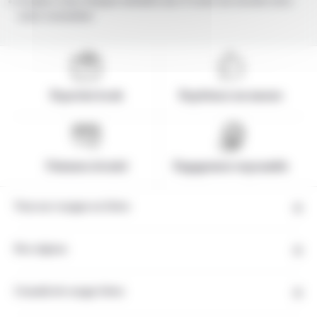
Évadez-vous chaque semaine aux 4 coins du monde avec
notre newsletter
Expertise locale
Expérience sur-mesure
Paiement sécurisé
Engagement responsable
Tous nos voyages en Grèce
Nos régions
Conseils de voyage Grèce