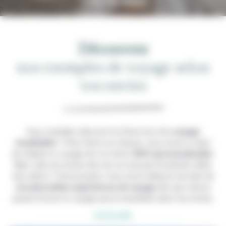
belles aventures.
Découvrez
nos exemples de voyage selon
vos envies
Vous souhaitez découvrir la Grèce lors d’un
voyage
inoubliable
? Chez Grèce sur mesure, nous avons à cœur
de réaliser le voyage de vos rêves
100% personnalisable
.
Mais voilà, les envies des uns ne sont pas forcément celles
des autres ! C’est pourquoi, nous avons élaboré une liste de
nos plus belles expériences de voyage
afin que chacun
puisse trouver le voyage qui lui ressemble selon ses envies.
Lire la suite