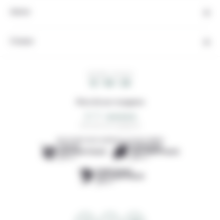
Autres
Contact
HEURE LOCALE
12 : 56 : 28
Note de nos voyageurs
4,7/5
234 avis de voyageurs
DÉCOUVREZ NOS AGENCES LOCALES AMIES