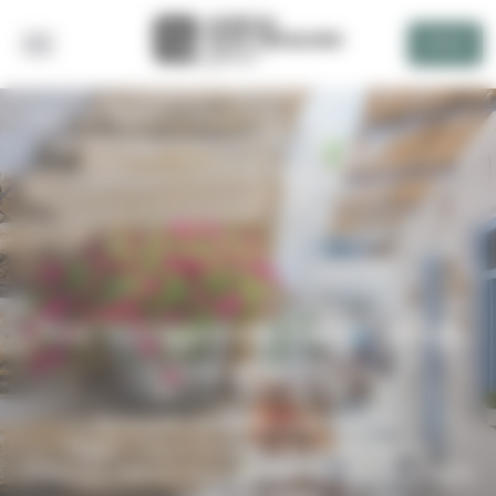
Panneau de gestion des cookies
DEVIS
RETOUR
Nos voyages en Grèce selon
vos envies
En couple, en famille ou entre amis,
Plages, culture ou sortir des sentiers battus
Grèce sur mesure vous a dressé une liste de ses plus