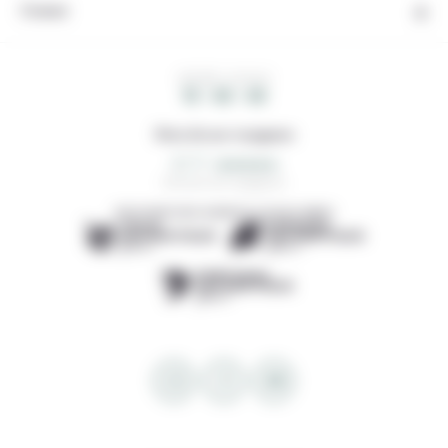
Contact
HEURE LOCALE
19 : 46 : 46
Note de nos voyageurs
4,7/5
233 avis de voyageurs
DÉCOUVREZ NOS AGENCES LOCALES AMIES