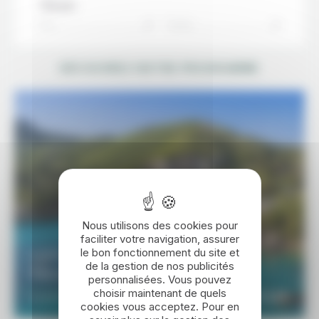
Trier par :
Prix
Durée
DÉCOUVREZ NOTRE PROGRAMME
Nous utilisons des cookies pour
faciliter votre navigation, assurer
le bon fonctionnement du site et
6 JOURS / 5 NUITS
de la gestion de nos publicités
Séjour à Corfou, l'aristocrate
personnalisées. Vous pouvez
choisir maintenant de quels
780€
DÉCOUVRIR
À partir de
cookies vous acceptez. Pour en