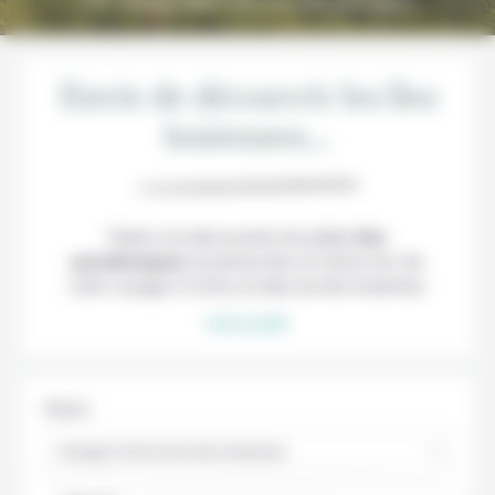
Un voyage idéal dans les îles grecques
Envie de découvrir les îles
Ioniennes...
Partez à la découverte de petites
îles
paradisiaques
et préservées en Grèce lors de
votre voyage à Corfou et dans les îles Ioniennes.
Lire la suite
Région
Voyage Corfou & les îles Ioniennes