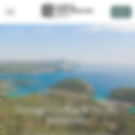
Panneau de gestion des cookies
DEVIS
RETOUR
Voyage Corfou & les îles
Ioniennes