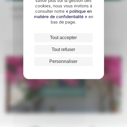
savoir plus sur la gestion des
cookies, nous vous invitons à
Les étapes de ce voyage
consulter notre
« politique en
matière de confidentialité »
en
Corfou
bas de page.
Tout accepter
Tout refuser
Personnaliser
Un voyage sur-mesure en Grèce ?
DEMANDER UN DEVIS