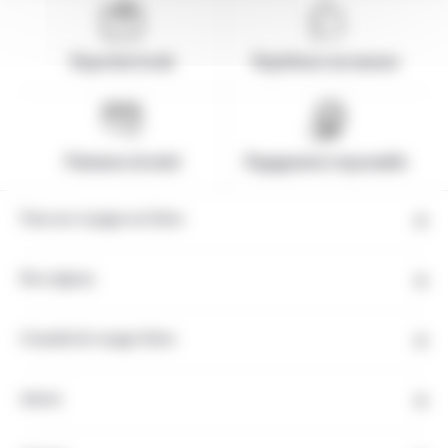
Expertise locale
Expérience sur-mesure
Paiement sécurisé
Engagement responsable
Tous nos voyages en Grèce
Nos régions
Conseils de voyage Grèce
Autres