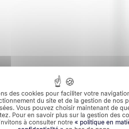
NDER UN DEVIS
ons des cookies pour faciliter votre navigation
tionnement du site et de la gestion de nos p
sées. Vous pouvez choisir maintenant de qu
ez. Pour en savoir plus sur la gestion des c
invitons à consulter notre
« politique en mati